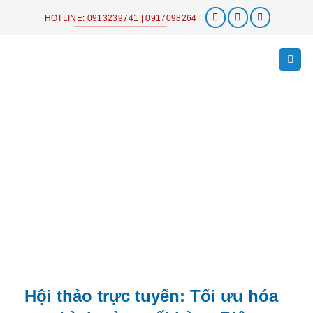
Chuyển
HOTLINE: 0913239741 | 0917098264
đến
nội
dung
Hội thảo trực tuyến: Tối ưu hóa