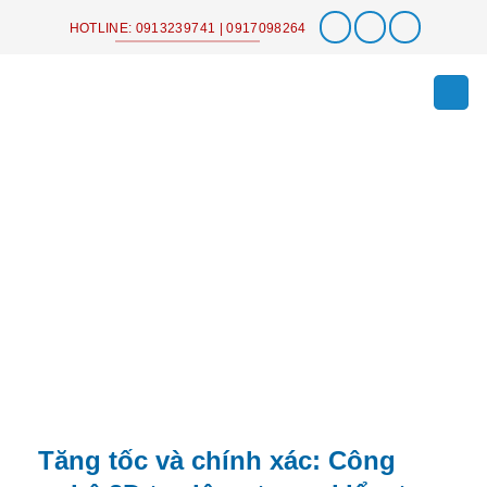
Chuyển
HOTLINE: 0913239741 | 0917098264
đến
nội
dung
Tăng tốc và chính xác: Công