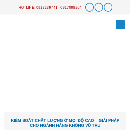
Chuyển
HOTLINE: 0913239741 | 0917098264
đến
nội
dung
KIỂM SOÁT CHẤT LƯỢNG Ở MỌI ĐỘ CAO – GIẢI PHÁP
CHO NGÀNH HÀNG KHÔNG VŨ TRỤ